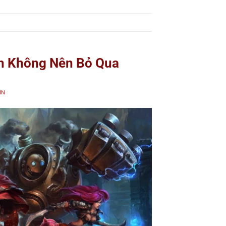
nh Không Nên Bỏ Qua
IN