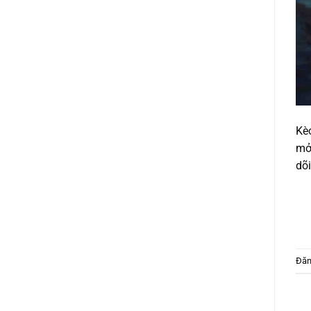
Kèo
mở 
dõi
Đăn