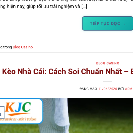
ng hiện nay, giúp tối ưu trải nghiệm và […]
TIẾP TỤC ĐỌC
→
g trong
Blog Casino
BLOG CASINO
Kèo Nhà Cái: Cách Soi Chuẩn Nhất – 
ĐĂNG VÀO
11/04/2026
BỞI
ADM
1
4