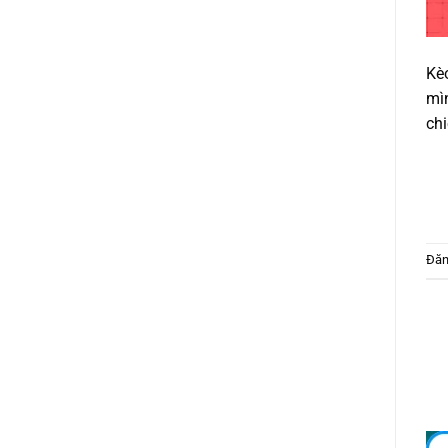
Kèo
mìn
chi
Đăn