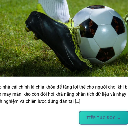
 nhà cái chính là chìa khóa để tăng lợi thế cho người chơi khi
 may mắn, kèo còn đòi hỏi khả năng phân tích dữ liệu và nhạy 
h nghiệm và chiến lược đúng đắn tại […]
TIẾP TỤC ĐỌC
→