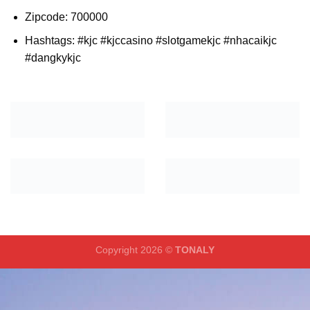
Zipcode: 700000
Hashtags: #kjc #kjccasino #slotgamekjc #nhacaikjc
#dangkykjc
Copyright 2026 ©
TONALY