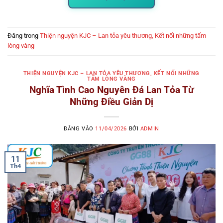
Đăng trong
Thiện nguyện KJC – Lan tỏa yêu thương, Kết nối những tấm
lòng vàng
THIỆN NGUYỆN KJC – LAN TỎA YÊU THƯƠNG, KẾT NỐI NHỮNG
TẤM LÒNG VÀNG
Nghĩa Tình Cao Nguyên Đá Lan Tỏa Từ
Những Điều Giản Dị
ĐĂNG VÀO
11/04/2026
BỞI
ADMIN
11
Th4