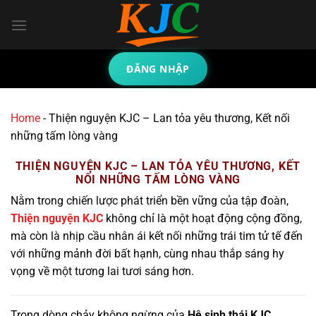
Bỏ
qua
nội
dung
ĐĂNG NHẬP
Home
-
Thiện nguyện KJC – Lan tỏa yêu thương, Kết nối
những tấm lòng vàng
THIỆN NGUYỆN KJC – LAN TỎA YÊU THƯƠNG, KẾT
NỐI NHỮNG TẤM LÒNG VÀNG
Nằm trong chiến lược phát triển bền vững của tập đoàn,
Thiện nguyện KJC
không chỉ là một hoạt động cộng đồng,
mà còn là nhịp cầu nhân ái kết nối những trái tim tử tế đến
với những mảnh đời bất hạnh, cùng nhau thắp sáng hy
vọng về một tương lai tươi sáng hơn.
Trong dòng chảy không ngừng của
Hệ sinh thái KJC
,