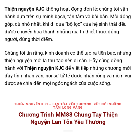
Thiện nguyện KJC
không hoạt động đơn lẻ; chúng tôi vận
hành dựa trên sự minh bạch, tận tâm và bài bản. Mỗi đóng
góp, dù nhỏ nhất, khi đi qua “bộ lọc” của hệ sinh thái đều
được chuyển hóa thành những giá trị thiết thực, đúng
người, đúng thời điểm.
Chúng tôi tin rằng, kinh doanh có thể tạo ra tiền bạc, nhưng
thiện nguyện mới là thứ tạo nên di sản. Hãy cùng đồng
hành với
Thiện nguyện KJC
để viết tiếp những chương mới
đầy tính nhân văn, nơi sự tử tế được nhân rộng và niềm vui
được sẻ chia đến mọi ngóc ngách của cuộc sống.
THIỆN NGUYỆN KJC – LAN TỎA YÊU THƯƠNG, KẾT NỐI NHỮNG
TẤM LÒNG VÀNG
Chương Trình MM88 Chung Tay Thiện
Nguyện Lan Tỏa Yêu Thương