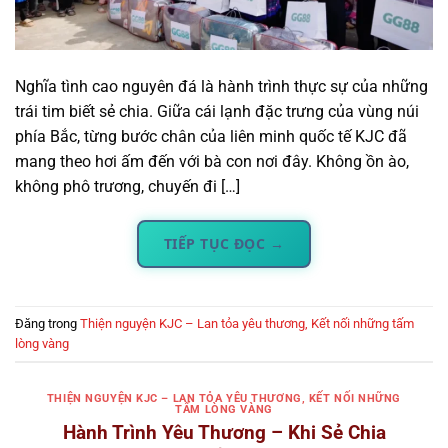
Nghĩa tình cao nguyên đá là hành trình thực sự của những
trái tim biết sẻ chia. Giữa cái lạnh đặc trưng của vùng núi
phía Bắc, từng bước chân của liên minh quốc tế KJC đã
mang theo hơi ấm đến với bà con nơi đây. Không ồn ào,
không phô trương, chuyến đi […]
TIẾP TỤC ĐỌC
→
Đăng trong
Thiện nguyện KJC – Lan tỏa yêu thương, Kết nối những tấm
lòng vàng
THIỆN NGUYỆN KJC – LAN TỎA YÊU THƯƠNG, KẾT NỐI NHỮNG
TẤM LÒNG VÀNG
Hành Trình Yêu Thương – Khi Sẻ Chia