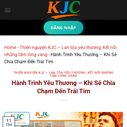
Bỏ
qua
nội
dung
ĐĂNG NHẬP
Home
-
Thiện nguyện KJC – Lan tỏa yêu thương, Kết nối
những tấm lòng vàng
-
Hành Trình Yêu Thương – Khi Sẻ
Chia Chạm Đến Trái Tim
THIỆN NGUYỆN KJC – LAN TỎA YÊU THƯƠNG, KẾT NỐI NHỮNG
TẤM LÒNG VÀNG
Hành Trình Yêu Thương – Khi Sẻ Chia
Chạm Đến Trái Tim
11
Th4