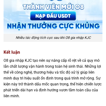
Nhiều tác động tích cực sau khi O8 gia nhập KJC
Kết luận
O8 gia nhập KJC tạo nên sự nâng cấp rõ rệt về cả quy mô
lẫn chất lượng vận hành trong toàn hệ sinh thái. Những lợi
thế về công nghệ, thương hiệu và tốc độ xử lý giúp liên
minh duy trì hiệu suất ổn định trong quá trình mở rộng. Sự
kiện này trở thành dấu mốc quan trọng, thể hiện chiến lược
phát triển dài hạn và định hướng vươn tầm toàn cầu của
liên minh.