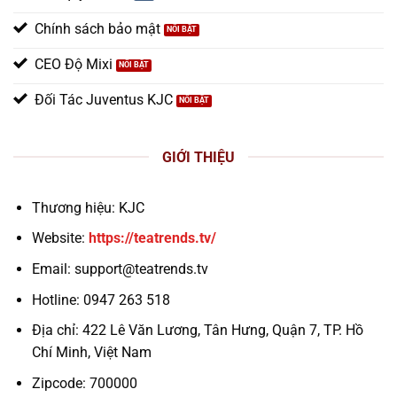
Chính sách bảo mật
CEO Độ Mixi
Đối Tác Juventus KJC
GIỚI THIỆU
Thương hiệu: KJC
Website:
https://teatrends.tv/
Email:
support@teatrends.tv
Hotline: 0947 263 518
Địa chỉ: 422 Lê Văn Lương, Tân Hưng, Quận 7, TP. Hồ
Chí Minh, Việt Nam
Zipcode: 700000