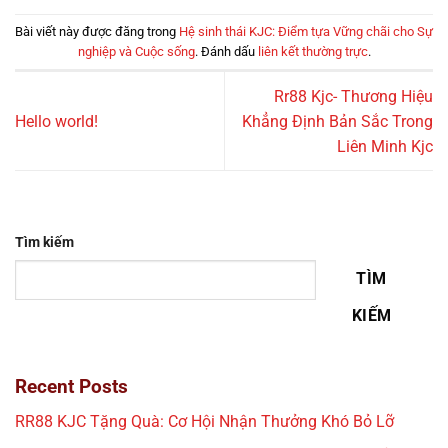
Bài viết này được đăng trong
Hệ sinh thái KJC: Điểm tựa Vững chãi cho Sự
nghiệp và Cuộc sống
. Đánh dấu
liên kết thường trực
.
Rr88 Kjc- Thương Hiệu
Hello world!
Khẳng Định Bản Sắc Trong
Liên Minh Kjc
Tìm kiếm
TÌM
KIẾM
Recent Posts
RR88 KJC Tặng Quà: Cơ Hội Nhận Thưởng Khó Bỏ Lỡ